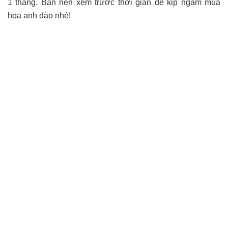
1 tháng. Bạn nên xem trước thời gian để kịp ngắm mùa
hoa anh đào nhé!