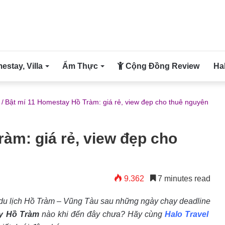
stay, Villa
Ẩm Thực
Cộng Đồng Review
Ha
/
Bật mí 11 Homestay Hồ Tràm: giá rẻ, view đẹp cho thuê nguyên
àm: giá rẻ, view đẹp cho
9.362
7 minutes read
du lịch Hồ Tràm – Vũng Tàu sau những ngày chạy deadline
y Hồ Tràm
nào khi đến đây chưa? Hãy cùng
Halo Travel