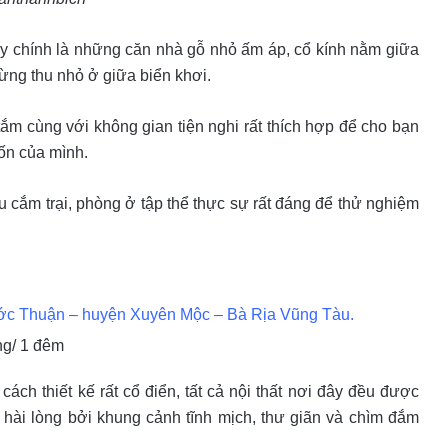
y chính là những căn nhà gỗ nhỏ ấm áp, cổ kính nằm giữa
ừng thu nhỏ ở giữa biển khơi.
m cùng với không gian tiện nghi rất thích hợp để cho bạn
ốn của mình.
ều cắm trại, phòng ở tập thể thực sự rất đáng để thử nghiệm
ớc Thuận – huyện Xuyên Mộc – Bà Rịa Vũng Tàu.
ồng/ 1 đêm
ch thiết kế rất cổ điển, tất cả nội thất nơi đây đều được
 hài lòng bởi khung cảnh tĩnh mịch, thư giãn và chìm đắm