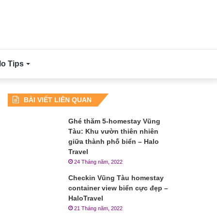
lo Tips
BÀI VIẾT LIÊN QUAN
Ghé thăm 5-homestay Vũng
Tàu: Khu vườn thiên nhiên
giữa thành phố biển – Halo
Travel
24 Tháng năm, 2022
Checkin Vũng Tàu homestay
container view biển cực đẹp –
HaloTravel
21 Tháng năm, 2022