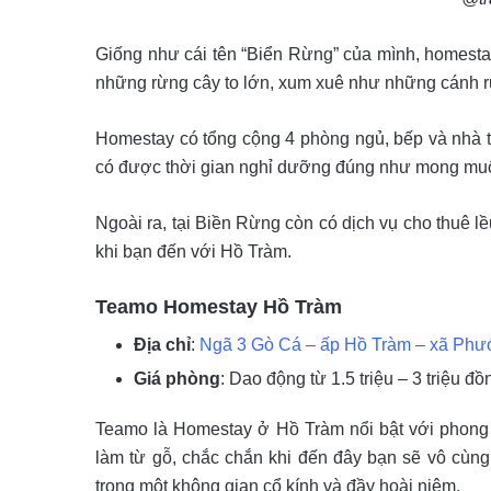
Giống như cái tên “Biển Rừng” của mình, homesta
những rừng cây to lớn, xum xuê như những cánh r
Homestay có tổng cộng 4 phòng ngủ, bếp và nhà tắ
có được thời gian nghỉ dưỡng đúng như mong mu
Ngoài ra, tại Biền Rừng còn có dịch vụ cho thuê l
khi bạn đến với Hồ Tràm.
Teamo Homestay Hồ Tràm
Địa chỉ
:
Ngã 3 Gò Cá – ấp Hồ Tràm – xã Phư
Giá phòng
: Dao động từ 1.5 triệu – 3 triệu đ
Teamo là Homestay ở Hồ Tràm nổi bật với phong cá
làm từ gỗ, chắc chắn khi đến đây bạn sẽ vô cùng
trong một không gian cổ kính và đầy hoài niệm.