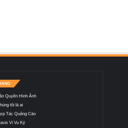
RANG
ản Quyền Hình Ảnh
úng tôi là ai
ợp Tác Quảng Cáo
avis Vi Vu Ký