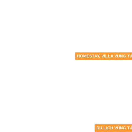
HOMESTAY, VILLA VŨNG T
DU LỊCH VŨNG T