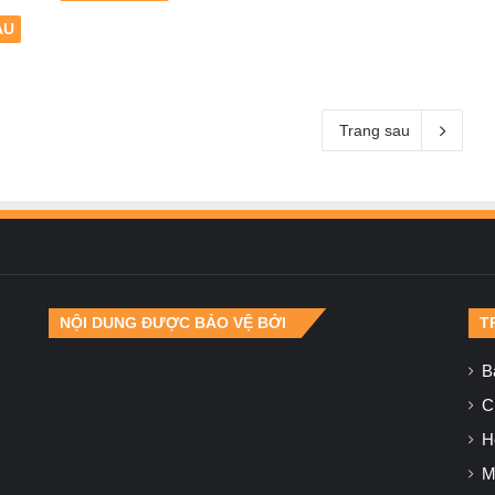
ÀU
Trang sau
NỘI DUNG ĐƯỢC BẢO VỆ BỞI
T
B
Ch
H
M