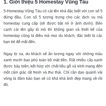
1. Giới thiệu 5 Homestay Vũng Tàu
5-Homestay Vũng Tàu có cái tên khá đặc biệt với con số 5
đứng đầu. Con số 5 tượng trưng cho các dịch vụ mà
homestay cung cấp (sẽ được bật mí ở ảnh dưới). Bên
cạnh cái tên gây tò mò thì không gian và thiết kế của
homestay cũng là điều mà mọi du khách, đặc biệt là các
bạn trẻ để mắt đến.
Ngay từ xa, du khách sẽ ấn tượng ngay với những màu
xanh mướt bao phủ toàn bộ mặt tiền. Rất nhiều cây xanh
được bày biện, kết hợp với chất liệu gỗ và kính mang đến
một cảm giác rất fresh và thư thái. Chỉ cần dạo quanh vài
vòng là đảm bảo bạn sẽ có khá khá ảnh đẹp mang về rồi
đó.