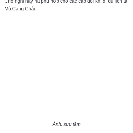
Chỗ nghỉ này rất phù hợp cho các cặp đôi khi đi du lịch tại
Mù Cang Chải.
Ảnh: sưu tầm