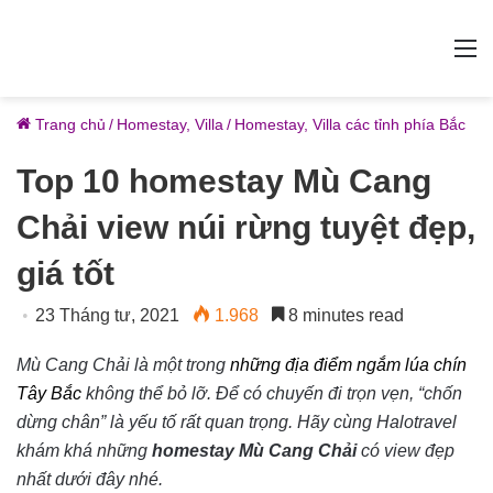
M
Trang chủ
/
Homestay, Villa
/
Homestay, Villa các tỉnh phía Bắc
Top 10 homestay Mù Cang
Chải view núi rừng tuyệt đẹp,
giá tốt
23 Tháng tư, 2021
1.968
8 minutes read
Mù Cang Chải là một trong
những địa điểm ngắm lúa chín
Tây Bắc
không thể bỏ lỡ. Để có chuyến đi trọn vẹn, “chốn
dừng chân” là yếu tố rất quan trọng. Hãy cùng Halotravel
khám khá những
homestay Mù Cang Chải
có view đẹp
nhất dưới đây nhé.