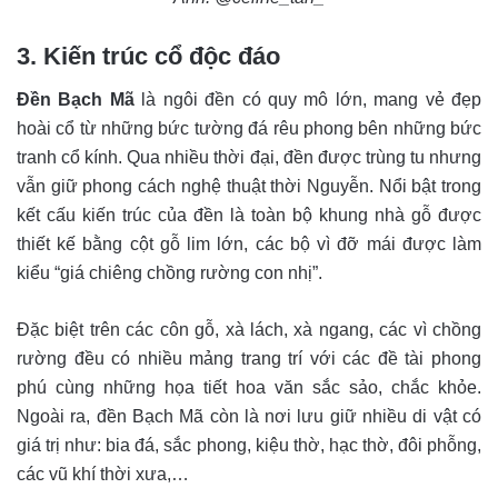
3. Kiến trúc cổ độc đáo
Đền Bạch Mã
là ngôi đền có quy mô lớn, mang vẻ đẹp
hoài cổ từ những bức tường đá rêu phong bên những bức
tranh cổ kính. Qua nhiều thời đại, đền được trùng tu nhưng
vẫn giữ phong cách nghệ thuật thời Nguyễn. Nổi bật trong
kết cấu kiến trúc của đền là toàn bộ khung nhà gỗ được
thiết kế bằng cột gỗ lim lớn, các bộ vì đỡ mái được làm
kiểu “giá chiêng chồng rường con nhị”.
Đặc biệt trên các côn gỗ, xà lách, xà ngang, các vì chồng
rường đều có nhiều mảng trang trí với các đề tài phong
phú cùng những họa tiết hoa văn sắc sảo, chắc khỏe.
Ngoài ra, đền Bạch Mã còn là nơi lưu giữ nhiều di vật có
giá trị như: bia đá, sắc phong, kiệu thờ, hạc thờ, đôi phỗng,
các vũ khí thời xưa,…