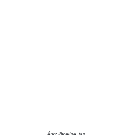
Ảnh: @celine_tan_