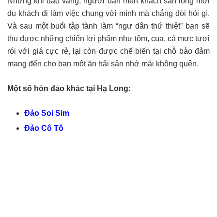
Những khi đảo vắng, người dân mến khách sẵn lòng mời
du khách đi làm việc chung với mình mà chẳng đòi hỏi gì.
Và sau một buổi tập tành làm “ngư dân thứ thiệt” bạn sẽ
thu được những chiến lợi phẩm như tôm, cua, cá mực tươi
rói với giá cực rẻ, lại còn được chế biến tại chỗ bảo đảm
mang đến cho bạn một ăn hải sản nhớ mãi không quên.
Một số hòn đảo khác tại Hạ Long:
Đảo Soi Sim
Đảo Cô Tô