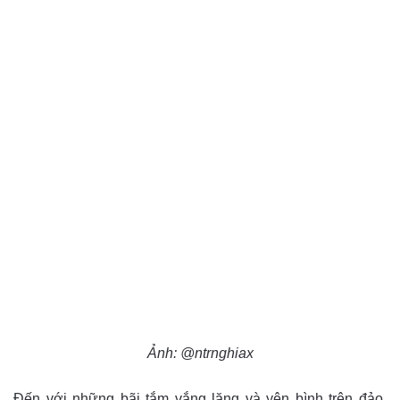
Ảnh: @ntrnghiax
Đến với những bãi tắm vắng lặng và yên bình trên đảo,