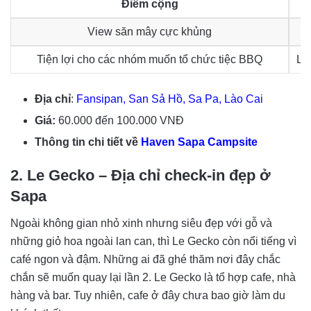
Điểm cộng
View săn mây cực khủng
Tiện lợi cho các nhóm muốn tổ chức tiệc BBQ
Lư
Địa chỉ
:
Fansipan, San Sả Hồ, Sa Pa, Lào Cai
Giá:
60.000 đến 100.000 VNĐ
Thông tin chi tiết về
Haven Sapa Campsite
2. Le Gecko – Địa chỉ check-in đẹp ở
Sapa
Ngoài không gian nhỏ xinh nhưng siêu đẹp với gỗ và
những giỏ hoa ngoài lan can, thì Le Gecko còn nổi tiếng vì
café ngon và đậm. Những ai đã ghé thăm nơi đây chắc
chắn sẽ muốn quay lại lần 2. Le Gecko là tổ hợp cafe, nhà
hàng và bar. Tuy nhiên, cafe ở đây chưa bao giờ làm du