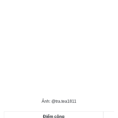
Ảnh: @tra.tea1811
Điểm cộng