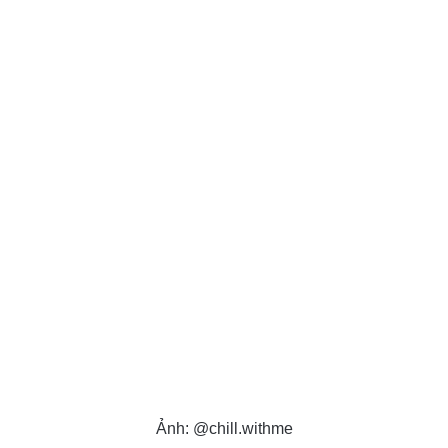
Ảnh: @chill.withme