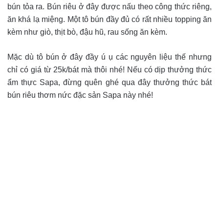
bún tỏa ra. Bún riêu ở đây được nấu theo công thức riêng,
ăn khá lạ miệng. Một tô bún đầy đủ có rất nhiều topping ăn
kèm như giò, thịt bò, đậu hũ, rau sống ăn kèm.
Mặc dù tô bún ở đây đầy ú ụ các nguyên liệu thế nhưng
chỉ có giá từ 25k/bát mà thôi nhé! Nếu có dịp thưởng thức
ẩm thực Sapa, đừng quên ghé qua đây thưởng thức bát
bún riêu thơm nức đặc sản Sapa này nhé!