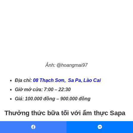
Ảnh: @hoangmai97
Địa chỉ:
08 Thạch Sơn, Sa Pa, Lào Cai
Giờ mở cửa: 7:00 – 22:30
Giá: 100.000 đồng – 900.000 đồng
Thưởng thức bữa tối với ẩm thực Sapa
1. Nhà hàng ẩm thực A Phủ – Đặc sản dân tộc
Facebook
Messenger