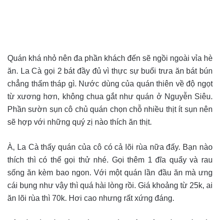
Quán khá nhỏ nên đa phần khách đến sẽ ngồi ngoài vỉa hè
ăn. La Cà gọi 2 bát đầy đủ vì thực sự buổi trưa ăn bát bún
chẳng thấm tháp gì. Nước dùng của quán thiên về độ ngọt
từ xương hơn, không chua gắt như quán ở Nguyễn Siêu.
Phần sườn sụn cô chủ quán chọn chỗ nhiều thịt ít sụn nên
sẽ hợp với những quý zị nào thích ăn thịt.
À, La Cà thấy quán của cô có cả lõi rùa nữa đấy. Bạn nào
thích thì có thể gọi thử nhé. Gọi thêm 1 đĩa quẩy và rau
sống ăn kèm bao ngon. Với một quán lần đầu ăn mà ưng
cái bụng như vậy thì quá hài lòng rồi. Giá khoảng từ 25k, ai
ăn lõi rùa thì 70k. Hơi cao nhưng rất xứng đáng.