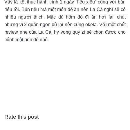
Vậy là kết thúc hành trình 1 ngày “liêu xiêu” cùng với bún
riêu rồi. Bún riêu mà một món dễ ăn nên La Cà nghĩ sẽ có
nhiều người thích. Mặc dù hôm đó đi ăn hơi fail chút
nhưng vì 2 quán ngon bù lại nên cũng okela. Với một chút
review nhẹ của La Cà, hy vọng quý zị sẽ chọn được cho
mình một bến đỗ nhé.
Rate this post