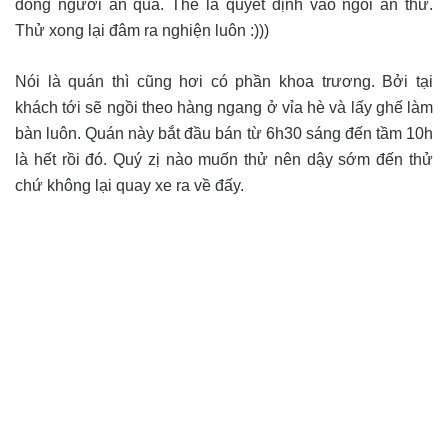
đông người ăn quá. Thế là quyết định vào ngồi ăn thử.
Thử xong lại đâm ra nghiện luôn :)))
Nói là quán thì cũng hơi có phần khoa trương. Bởi tại
khách tới sẽ ngồi theo hàng ngang ở vỉa hè và lấy ghế làm
bàn luôn. Quán này bắt đầu bán từ 6h30 sáng đến tầm 10h
là hết rồi đó. Quý zị nào muốn thử nên dậy sớm đến thử
chứ không lại quay xe ra về đấy.