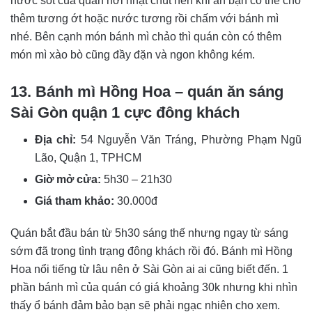
nước sốt của quán hơi nhạt chút nên khi ăn bạn có thể cho
thêm tương ớt hoặc nước tương rồi chấm với bánh mì
nhé. Bên cạnh món bánh mì chảo thì quán còn có thêm
món mì xào bò cũng đầy đặn và ngon không kém.
13. Bánh mì Hồng Hoa – quán ăn sáng
Sài Gòn quận 1 cực đông khách
Địa chỉ:
54 Nguyễn Văn Tráng, Phường Phạm Ngũ
Lão, Quận 1, TPHCM
Giờ mở cửa:
5h30 – 21h30
Giá tham khảo:
30.000đ
Quán bắt đầu bán từ 5h30 sáng thế nhưng ngay từ sáng
sớm đã trong tình trạng đông khách rồi đó. Bánh mì Hồng
Hoa nổi tiếng từ lâu nên ở Sài Gòn ai ai cũng biết đến. 1
phần bánh mì của quán có giá khoảng 30k nhưng khi nhìn
thấy ổ bánh đảm bảo bạn sẽ phải ngạc nhiên cho xem.