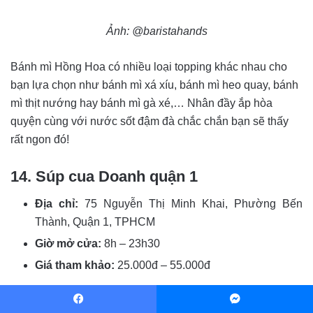
Ảnh: @baristahands
Bánh mì Hồng Hoa có nhiều loại topping khác nhau cho
bạn lựa chọn như bánh mì xá xíu, bánh mì heo quay, bánh
mì thịt nướng hay bánh mì gà xé,… Nhân đầy ắp hòa
quyện cùng với nước sốt đậm đà chắc chắn bạn sẽ thấy
rất ngon đó!
14. Súp cua Doanh quận 1
Địa chỉ:
75 Nguyễn Thị Minh Khai, Phường Bến
Thành, Quận 1, TPHCM
Giờ mở cửa:
8h – 23h30
Giá tham khảo:
25.000đ – 55.000đ
Thêm một quán ăn sáng Sài Gòn quận 1 cho tín đồ mê súp
Facebook
Messenger