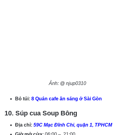
Ảnh: @ njup0310
Bỏ túi:
8 Quán cafe ăn sáng ở Sài Gòn
10. Súp cua Soup Bông
Địa chỉ:
59C Mạc Đĩnh Chi, quận 1, TPHCM
Giờ mở cửa:
06:00 – 21:00