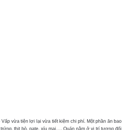
p vừa tiện lợi lại vừa tiết kiệm chi phí. Một phần ăn bao
ứng, thịt bò, pate, xíu mại…. Quán nằm ở vị trí tương đối