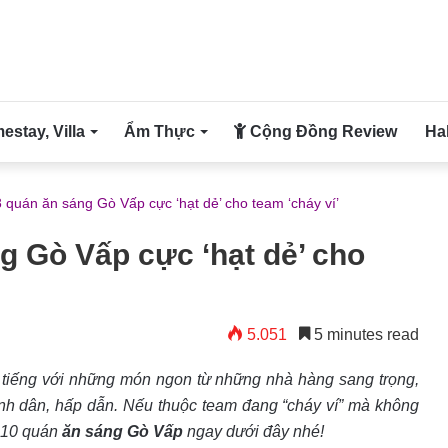
stay, Villa
Ẩm Thực
Cộng Đồng Review
Ha
 quán ăn sáng Gò Vấp cực ‘hạt dẻ’ cho team ‘cháy ví’
g Gò Vấp cực ‘hạt dẻ’ cho
5.051
5 minutes read
tiếng với những món ngon từ những nhà hàng sang trọng,
nh dân, hấp dẫn. Nếu thuộc team đang “cháy ví” mà không
 10 quán
ăn sáng Gò Vấp
ngay dưới đây nhé!