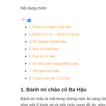
Nội dung chính
1. Bánh mì chảo cô Ba Hậu
2. Bánh mì Cóc – Bánh mì gà xé
3. Mì Quảng Chính Hiệu
4. Bún bò Huế Xưa
5. Bún bò Dì Vân
6. Hủ tiếu Nam Vang Nhất Quán
7. Xôi ngon Gò Vấp
8. Cháo sườn bò 2 Cô Gái
1. Bánh mì chảo cô Ba Hậu
Bánh mì chảo là một trong những món ăn sáng Gò Vấ
gồm một ổ bánh mì và một chảo gang đồ ăn, gồm tr