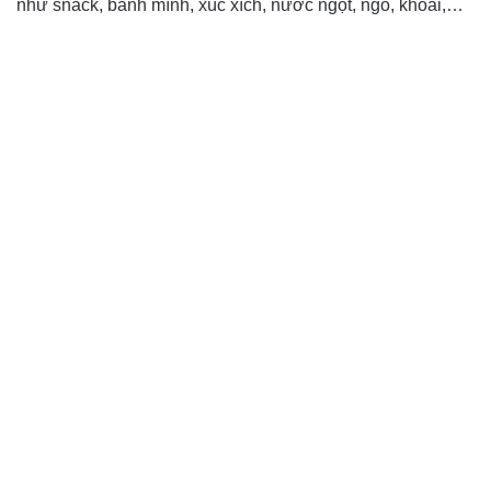
như snack, bánh mình, xúc xích, nước ngọt, ngô, khoai,…