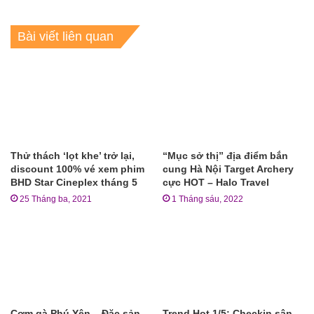
Bài viết liên quan
Thử thách ‘lọt khe’ trở lại,
“Mục sở thị” địa điểm bắn
discount 100% vé xem phim
cung Hà Nội Target Archery
BHD Star Cineplex tháng 5
cực HOT – Halo Travel
25 Tháng ba, 2021
1 Tháng sáu, 2022
Cơm gà Phú Yên – Đặc sản
Trend Hot 1/5: Checkin sân