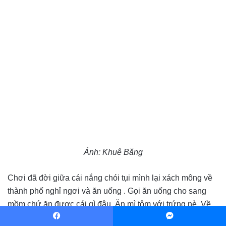
Ảnh: Khuê Băng
Chơi đã đời giữa cái nắng chói tụi mình lại xách mông về
thành phố nghỉ ngơi và ăn uống . Gọi ăn uống cho sang
mồm chứ ăn được cái gì đâu. Ăn mì tôm với trứng nè. Về
nghỉ ngơi xong 17h tụi mình ghé Làng Văn Hoá Du Lịch –
Facebook
Messenger