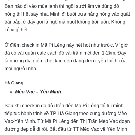
Bạn nào đi vào mùa lạnh thì ngồi sưởi ấm và dùng đồ
nóng thì hết sẩy nha. Mình đi buổi trưa nắng nóng vào quất
trái bắp, ở đấy gọi là ngô mà nuốt không trôi luôn. Không
có vị gì hết.
Ở điểm check in Mã Pí Lèng này hết hot như trước. Vì giờ
đã có vài quán cafe cách đó vài trăm mét đến 1-2km. Đây
là những địa điểm check-in đẹp đang được yêu thích của
mọi người nha.
Hà Giang
Mèo Vạc – Yên Minh
Sau khi check in đã đời trên đèo Mã Pí Lèng thì tụi mình
tiếp tục hành trình về TP Hà Giang theo cung đường Mèo
Vạc-Yên Minh. Từ Mã Pí Lèng đến Thị Trấn Mèo Vạc đoạn
đường đẹp dễ đi rồi. Bắt đầu từ TT Mèo Vạc về Yên Minh