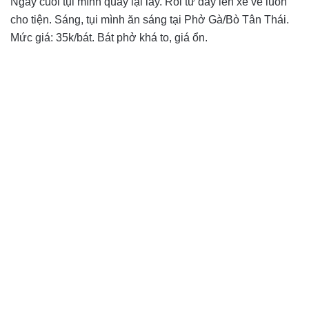
Ngày cuối tụi mình quay lại lấy. Rồi từ đây lên xe về luôn
cho tiện. Sáng, tụi mình ăn sáng tại Phở Gà/Bò Tân Thái.
Mức giá: 35k/bát. Bát phở khá to, giá ổn.