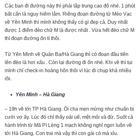
Các bạn đi đường này thì phải tập trung cao độ nhé. 1 phút
bất cẩn là nguy hiểm lắm. Riêng đoạn đường từ Mèo Vạc
về Yên Minh thì mình không thấy có gì đẹp cả. Duy nhất
được 1 điểm đèo chữ M là được nhất . Vừa hết đèo chữ M
thì đoạn đường ổn tí thôi.
Từ Yên Mình về Quản Bạ/Hà Giang thì có đoạn đầu tiên
lên đèo là hơi xấu . Còn lại đường đi ổn nhé. Khi về thì tụi
mình chỉ check-in hoàng hôn thôi vì lúc đi chụp khá nhiều
rồi.
Yên Minh – Hà Giang
– 19h về tới TP Hà Giang. Ôi cha mẹn mừng như chuẩn bị
cưới vợ ấy. Lúc đó chỉ thấy oải uể, mệt mỏi và đừ. Suốt cả
hành trình từ Mã Pí Lèng 1 mạch không nghỉ ngơi luôn về
tới Hà Giang. Con trai mà vậy thì con gái có mà xỉu.