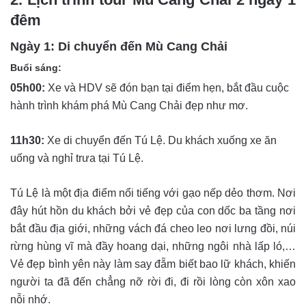
đêm
Ngày 1: Di chuyển đến Mù Cang Chải
Buổi sáng:
05h00:
Xe và HDV sẽ đón bạn tại điểm hẹn, bắt đầu cuộc
hành trình khám phá Mù Cang Chải đẹp như mơ.
11h30:
Xe di chuyển đến Tú Lệ. Du khách xuống xe ăn
uống và nghỉ trưa tại Tú Lệ.
Tú Lệ là một địa điểm nổi tiếng với gạo nếp dẻo thơm. Nơi
đây hút hồn du khách bởi vẻ đẹp của con dốc ba tầng nơi
bắt đầu địa giới, những vách đá cheo leo nơi lưng đồi, núi
rừng hùng vĩ mà đầy hoang dại, những ngôi nhà lấp ló,…
Vẻ đẹp bình yên này làm say đẵm biết bao lữ khách, khiến
người ta đã đến chẳng nỡ rời đi, đi rồi lòng còn xôn xao
nỗi nhớ.