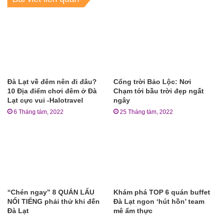
Đà Lạt về đêm nên đi đâu?
Cổng trời Bảo Lộc: Nơi
10 Địa điểm chơi đêm ở Đà
Chạm tới bầu trời đẹp ngất
Lạt cực vui -Halotravel
ngây
6 Tháng tám, 2022
25 Tháng tám, 2022
“Chén ngay” 8 QUÁN LẨU
Khám phá TOP 6 quán buffet
NỔI TIẾNG phải thử khi đến
Đà Lạt ngon ‘hút hồn’ team
Đà Lạt
mê ẩm thực