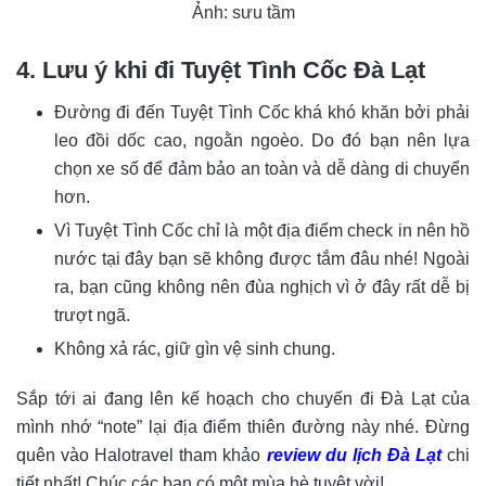
Ảnh: sưu tầm
4. Lưu ý khi đi Tuyệt Tình Cốc Đà Lạt
Đường đi đến Tuyệt Tình Cốc khá khó khăn bởi phải
leo đồi dốc cao, ngoằn ngoèo. Do đó bạn nên lựa
chọn xe số để đảm bảo an toàn và dễ dàng di chuyển
hơn.
Vì Tuyệt Tình Cốc chỉ là một địa điểm check in nên hồ
nước tại đây bạn sẽ không được tắm đâu nhé! Ngoài
ra, bạn cũng không nên đùa nghịch vì ở đây rất dễ bị
trượt ngã.
Không xả rác, giữ gìn vệ sinh chung.
Sắp tới ai đang lên kế hoạch cho chuyến đi Đà Lạt của
mình nhớ “note” lại địa điểm thiên đường này nhé. Đừng
quên vào Halotravel tham khảo
review du lịch Đà Lạt
chi
tiết nhất! Chúc các bạn có một mùa hè tuyệt vời!