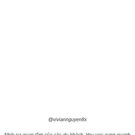
@viviannguyen8x
Nhờ sự quan tâm của các du khách, khu vực xung quanh