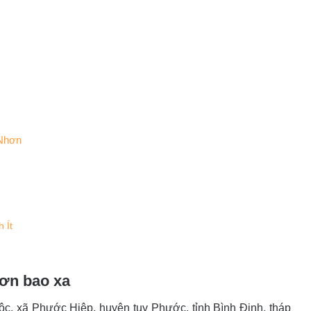
y Nhơn
 Ít
hơn bao xa
Lộc, xã Phước Hiệp, huyện tuy Phước, tỉnh Bình Định, tháp