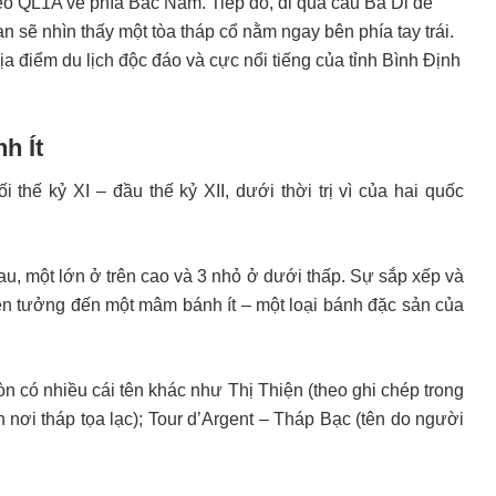
 QL1A về phía Bắc Nam. Tiếp đó, đi qua cầu Bà Di để
̣n sẽ nhìn thấy một tòa tháp cổ nằm ngay bên phía tay trái.
a điểm du lịch độc đáo và cực nổi tiếng của tỉnh Bình Định
h Ít
ế kỷ XI – đầu thế kỷ XII, dưới thời trị vì của hai quốc
u, một lớn ở trên cao và 3 nhỏ ở dưới thấp. Sự sắp xếp và
ên tưởng đến một mâm bánh ít – một loại bánh đặc sản của
òn có nhiều cái tên khác như Thị Thiện (theo ghi chép trong
ôn nơi tháp tọa lạc); Tour d’Argent – Tháp Bạc (tên do người