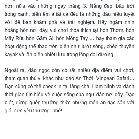
hơn nữa vào những ngày tháng 3. Nắng đẹp, bầu trời
trong xanh, biển êm ả tất cả đều là những dấu hiệu tuyệt
vời để bạn khám phá và trải nghiệm. Hãy ngắm nhìn
hoàng hôn nơi đây, vui chơi thỏa thích tại hòn Thơm, hòn
Mây Rút, hòn Gầm Gì, hòn Móng Tay … hay tham gia các
hoạt động thể thao trên biển như lướt sóng, chèo thuyền
kayak và lặn biển phiêu lưu trong lòng đại dương.
Ngoài ra, đảo ngọc còn có rất nhiều địa điểm vui chơi,
tham quan thú vị khác như đảo An Thới, Vinpearl Safari…
Bạn cũng có thể check in tại làng chài Hàm Ninh và dành
thời gian tìm hiểu về cuộc sống của ngư dân nơi đây. Đặc
biệt, đừng quên thưởng thức những món ăn đặc sản với
giá “cực yêu thương” nhé!