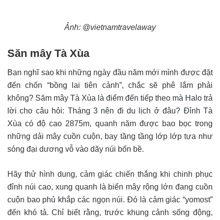
Ảnh: @vietnamtravelaway
Săn mây Tà Xùa
Bạn nghĩ sao khi những ngày đầu năm mới mình được đặt
đến chốn “bồng lai tiên cảnh”, chắc sẽ phê lắm phải
không? Săm mây Tà Xùa là điểm đến tiếp theo mà Halo trả
lời cho câu hỏi: Tháng 3 nên đi du lịch ở đâu? Đỉnh Tà
Xùa có độ cao 2875m, quanh năm được bao bọc trong
những dải mây cuồn cuộn, bay tầng tầng lớp lớp tựa như
sóng đại dương vỗ vào dãy núi bốn bề.
Hãy thử hình dung, cảm giác chiến thắng khi chinh phục
đỉnh núi cao, xung quanh là biển mây rộng lớn đang cuồn
cuộn bao phủ khắp các ngọn núi. Đó là cảm giác “yomost”
đến khó tả. Chỉ biết rằng, trước khung cảnh sống động,