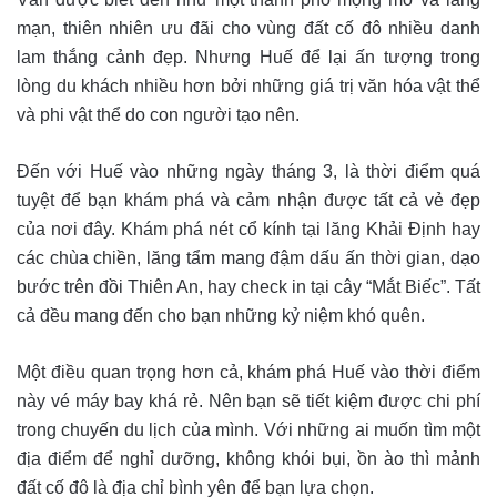
mạn, thiên nhiên ưu đãi cho vùng đất cố đô nhiều danh
lam thắng cảnh đẹp. Nhưng Huế để lại ấn tượng trong
lòng du khách nhiều hơn bởi những giá trị văn hóa vật thể
và phi vật thể do con người tạo nên.
Đến với Huế vào những ngày tháng 3, là thời điểm quá
tuyệt để bạn khám phá và cảm nhận được tất cả vẻ đẹp
của nơi đây. Khám phá nét cổ kính tại lăng Khải Định hay
các chùa chiền, lăng tẩm mang đậm dấu ấn thời gian, dạo
bước trên đồi Thiên An, hay check in tại cây “Mắt Biếc”. Tất
cả đều mang đến cho bạn những kỷ niệm khó quên.
Một điều quan trọng hơn cả, khám phá Huế vào thời điểm
này vé máy bay khá rẻ. Nên bạn sẽ tiết kiệm được chi phí
trong chuyến du lịch của mình. Với những ai muốn tìm một
địa điểm để nghỉ dưỡng, không khói bụi, ồn ào thì mảnh
đất cố đô là địa chỉ bình yên để bạn lựa chọn.