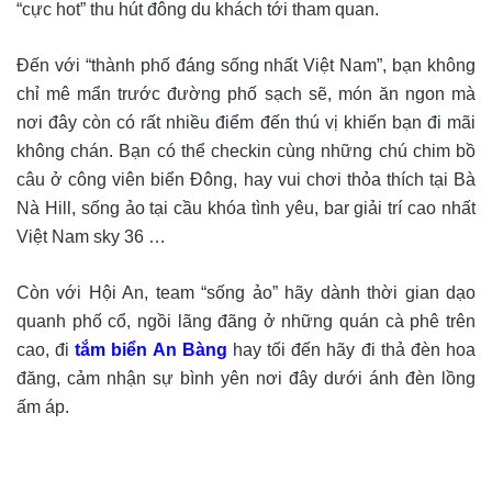
“cực hot” thu hút đông du khách tới tham quan.
Đến với “thành phố đáng sống nhất Việt Nam”, bạn không
chỉ mê mẩn trước đường phố sạch sẽ, món ăn ngon mà
nơi đây còn có rất nhiều điểm đến thú vị khiến bạn đi mãi
không chán. Bạn có thể checkin cùng những chú chim bồ
câu ở công viên biển Đông, hay vui chơi thỏa thích tại Bà
Nà Hill, sống ảo tại cầu khóa tình yêu, bar giải trí cao nhất
Việt Nam sky 36 …
Còn với Hội An, team “sống ảo” hãy dành thời gian dạo
quanh phố cổ, ngồi lãng đãng ở những quán cà phê trên
cao, đi
tắm biển An Bàng
hay tối đến hãy đi thả đèn hoa
đăng, cảm nhận sự bình yên nơi đây dưới ánh đèn lồng
ấm áp.