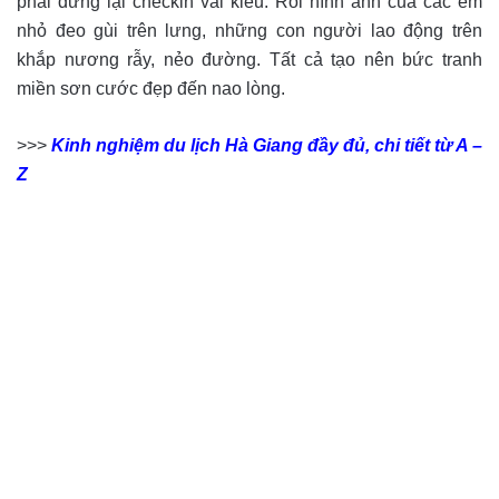
phải dừng lại checkin vài kiểu. Rồi hình ảnh của các em
nhỏ đeo gùi trên lưng, những con người lao động trên
khắp nương rẫy, nẻo đường. Tất cả tạo nên bức tranh
miền sơn cước đẹp đến nao lòng.
>>>
Kinh nghiệm du lịch Hà Giang đầy đủ, chi tiết từ A –
Z