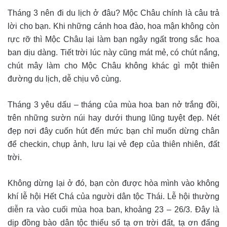
Tháng 3 nên đi du lịch ở đâu? Mộc Châu chính là câu trả
lời cho bạn. Khi những cánh hoa đào, hoa mận không còn
rực rỡ thì Mộc Châu lại làm bạn ngây ngất trong sắc hoa
ban dịu dàng. Tiết trời lúc này cũng mát mẻ, có chút nắng,
chút mây làm cho Mộc Châu không khác gì một thiên
đường du lịch, dễ chịu vô cùng.
Tháng 3 yêu dấu – tháng của mùa hoa ban nở trắng đồi,
trên những sườn núi hay dưới thung lũng tuyệt đẹp. Nét
đẹp nơi đây cuốn hút đến mức bạn chỉ muốn dừng chân
để checkin, chụp ảnh, lưu lại vẻ đẹp của thiên nhiên, đất
trời.
Không dừng lại ở đó, bạn còn được hòa mình vào không
khí lễ hội Hết Chá của người dân tộc Thái. Lễ hội thường
diễn ra vào cuối mùa hoa ban, khoảng 23 – 26/3. Đây là
dịp đồng bào dân tộc thiểu số tạ ơn trời đất, tạ ơn đấng