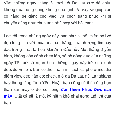
Vào những ngày tháng 3, thời tiết Đà Lạt cực dễ chịu,
không quá nóng cũng không quá lạnh. Vì vậy sẽ giúp các
cô nàng dễ dàng cho việc lựa chọn trang phục khi di
chuyển cũng như chụp ảnh phù hợp với bối cảnh.
Lạc trôi trong những ngày này, bạn như bị thôi miên bởi vẻ
đẹp lung linh với mùa hoa ban trắng, hoa phượng tím hay
đặc trưng nhất là hoa Mai Anh Đào nở. Một tháng 3 yên
bình, không còn cảnh chen lấn, xô bồ đông đúc của những
ngày Tết, xứ sở ngàn hoa những ngày này trở nên xinh
đẹp, dư vị hơn. Bạn có thể nhâm nhi tách cà phê ở một địa
điểm view đẹp nào đó; checkin ở ga Đà Lạt, núi Langbiang
hay thung lũng Tình Yêu. Hoặc bạn cũng có thể cùng bạn
thân săn mây ở đồi cỏ hồng,
đồi Thiên Phúc Đức săn
mây
…tất cả sẽ là một kỷ niệm khó phai trong tuổi trẻ của
bạn.