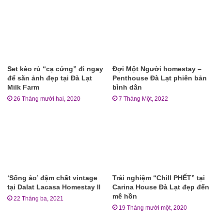
Set kèo rủ “cạ cứng” đi ngay
Đợi Một Người homestay –
để săn ảnh đẹp tại Đà Lạt
Penthouse Đà Lạt phiên bản
Milk Farm
bình dân
26 Tháng mười hai, 2020
7 Tháng Một, 2022
‘Sống ảo’ đậm chất vintage
Trải nghiệm “Chill PHẾT” tại
tại Dalat Lacasa Homestay II
Carina House Đà Lạt đẹp đến
mê hồn
22 Tháng ba, 2021
19 Tháng mười một, 2020