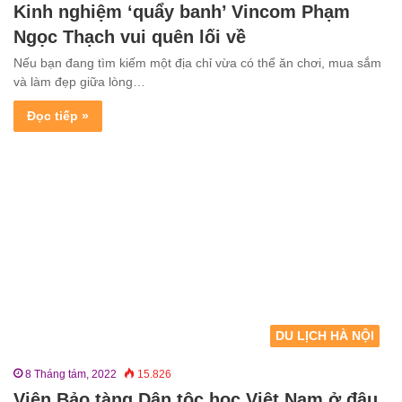
Kinh nghiệm ‘quẩy banh’ Vincom Phạm
Ngọc Thạch vui quên lối về
Nếu bạn đang tìm kiếm một địa chỉ vừa có thể ăn chơi, mua sắm
và làm đẹp giữa lòng…
Đọc tiếp »
DU LỊCH HÀ NỘI
8 Tháng tám, 2022
15.826
Viện Bảo tàng Dân tộc học Việt Nam ở đâu