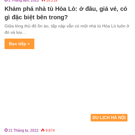
2 Tháng tám, 2022
16.218
Khám phá nhà tù Hỏa Lò: ở đâu, giá vé, có
gì đặc biệt bên trong?
Giữa lòng thủ đô ồn ào, tấp nập vẫn có một nhà tù Hỏa Lò luôn ở
đó và lưu…
Đọc tiếp »
DU LỊCH HÀ NỘI
21 Tháng tư, 2022
9.874