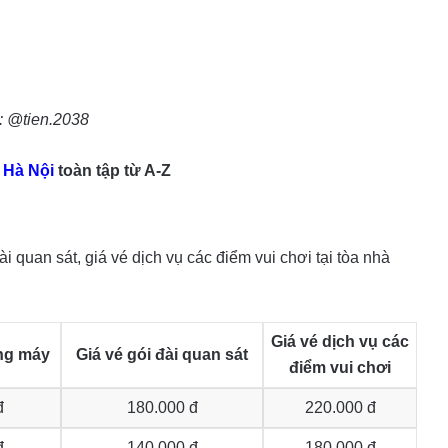
: @tien.2038
 Hà Nội
toàn tập từ A-Z
i quan sát, giá vé dịch vụ các điểm vui chơi tại tòa nhà
Giá vé dịch vụ các
ang máy
Giá vé gói đài quan sát
điểm vui chơi
đ
180.000 đ
220.000 đ
đ
140.000 đ
180.000 đ