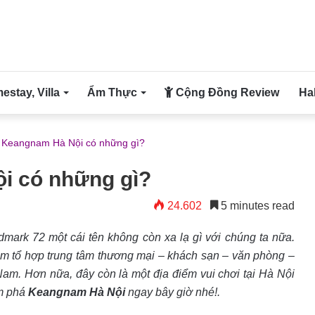
stay, Villa
Ẩm Thực
Cộng Đồng Review
Ha
 Keangnam Hà Nội có những gì?
i có những gì?
24.602
5 minutes read
rk 72 một cái tên không còn xa lạ gì với chúng ta nữa.
gồm tổ hợp trung tâm thương mại – khách sạn – văn phòng –
Nam. Hơn nữa, đây còn là một địa điểm vui chơi tại Hà Nội
ám phá
Keangnam Hà Nội
ngay bây giờ nhé!.