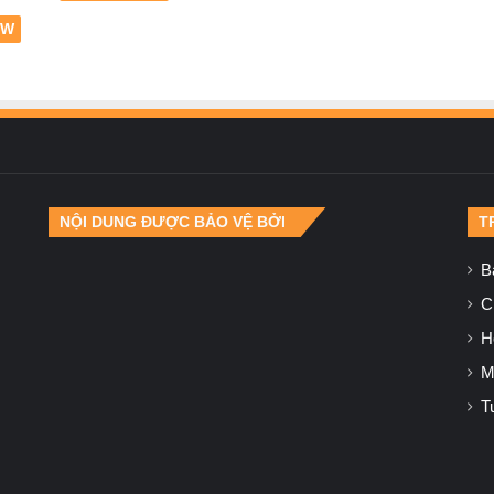
EW
NỘI DUNG ĐƯỢC BẢO VỆ BỞI
T
B
Ch
H
M
T