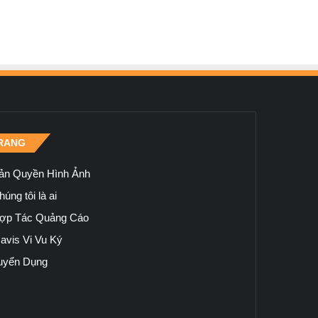
RANG
ản Quyền Hình Ảnh
úng tôi là ai
ợp Tác Quảng Cáo
avis Vi Vu Ký
uyển Dụng