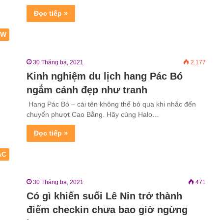
Đọc tiếp »
EW
30 Tháng ba, 2021
2.177
Kinh nghiệm du lịch hang Pác Bó
ngắm cảnh đẹp như tranh
Hang Pác Bó – cái tên không thể bỏ qua khi nhắc đến
chuyến phượt Cao Bằng. Hãy cùng Halo…
Đọc tiếp »
ẮC
30 Tháng ba, 2021
471
Có gì khiến suối Lê Nin trở thành
điểm checkin chưa bao giờ ngừng