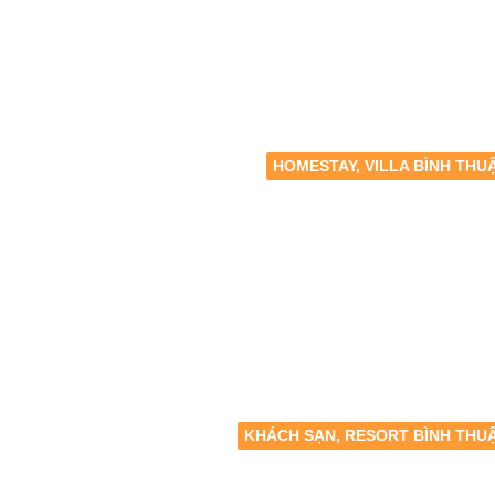
HOMESTAY, VILLA BÌNH THU
KHÁCH SẠN, RESORT BÌNH THU