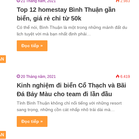
21 Tháng năm, 2021
2.983
Top 12 homestay Bình Thuận gần
biển, giá rẻ chỉ từ 50k
Có thể nói, Bình Thuận là một trong những mảnh đất du
lịch tuyệt vời mà bạn nhất định phải…
Đọc tiếp »
ẬN
20 Tháng năm, 2021
6.419
Kinh nghiệm đi biển Cổ Thạch và Bãi
Đá Bảy Màu cho team đi lần đầu
Tỉnh Bình Thuận không chỉ nổi tiếng với những resort
sang trọng, những cồn cát nhấp nhô trải dài mà…
Đọc tiếp »
ẬN