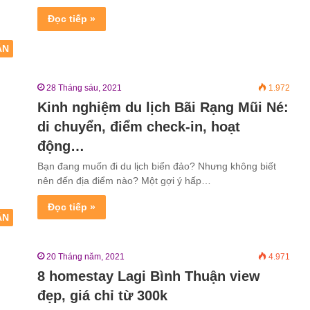
Đọc tiếp »
ẬN
28 Tháng sáu, 2021
1.972
Kinh nghiệm du lịch Bãi Rạng Mũi Né:
di chuyển, điểm check-in, hoạt
động…
Bạn đang muốn đi du lịch biển đảo? Nhưng không biết
nên đến địa điểm nào? Một gợi ý hấp…
Đọc tiếp »
ẬN
20 Tháng năm, 2021
4.971
8 homestay Lagi Bình Thuận view
đẹp, giá chỉ từ 300k