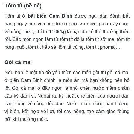
Tôm tít (bề bề)
Tôm tít ở
bãi biển Cam Bình
được ngư dân đánh bắt
hàng ngày nên vô cùng tươi ngon. Và mức giá ở đây cũng
vô cùng “hời”, chỉ từ 150k/kg là bạn đã có thể thưởng thức
rồi. Các món ngon làm từ tôm tít đó là tôm tít sốt me, tôm tít
rang muối, tôm tít hấp sả, tôm tít trứng, tôm tít phomai…
Gỏi cá mai
Nếu bạn là một tín đồ yêu thích các món gỏi thì gỏi cá mai
ở biển Cam Bình chính là món ăn mà bạn không nên bỏ
lỡ. Gỏi cá mai ở đây ngon là nhờ chén nước mắm chấm
cầu kỳ đậm vị. Ngoài ra, kỹ thuật chế biến của người dân
Lagi cũng vô cùng độc đáo. Nước mắm nồng nàn hương
vị biển, kết hợp với ớt, tỏi cay nồng, tạo cảm giác “bùng
nổ” khi thưởng thức.