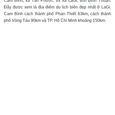
Cam Bình, xã Tân Phước, thị xã LaGi, tỉnh Bình Thuận.
Đây được xem là địa điểm du lịch biển đẹp nhất ở LaGi.
Cam Bình cách thành phố Phan Thiết 63km, cách thành
phố Vũng Tàu 90km và TP. Hồ Chí Minh khoảng 150km.