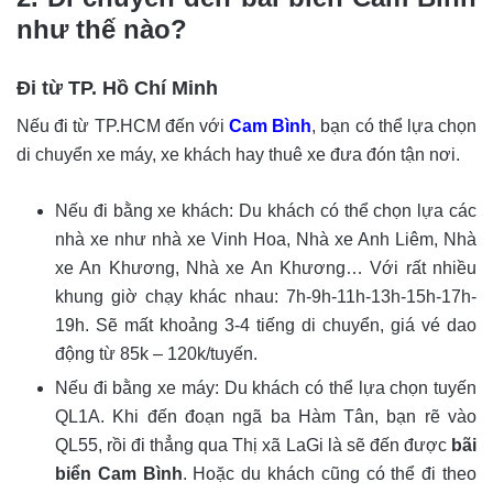
như thế nào?
Đi từ TP. Hồ Chí Minh
Nếu đi từ TP.HCM đến với
Cam Bình
, bạn có thể lựa chọn
di chuyển xe máy, xe khách hay thuê xe đưa đón tận nơi.
Nếu đi bằng xe khách: Du khách có thể chọn lựa các
nhà xe như nhà xe Vinh Hoa, Nhà xe Anh Liêm, Nhà
xe An Khương, Nhà xe An Khương… Với rất nhiều
khung giờ chạy khác nhau: 7h-9h-11h-13h-15h-17h-
19h. Sẽ mất khoảng 3-4 tiếng di chuyển, giá vé dao
động từ 85k – 120k/tuyến.
Nếu đi bằng xe máy: Du khách có thể lựa chọn tuyến
QL1A. Khi đến đoạn ngã ba Hàm Tân, bạn rẽ vào
QL55, rồi đi thẳng qua Thị xã LaGi là sẽ đến được
bãi
biển Cam Bình
. Hoặc du khách cũng có thể đi theo