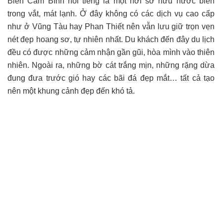
Biển Cam Bình nổi tiếng là một nơi sở hữu nước biển
trong vắt, mát lạnh. Ở đây không có các dịch vụ cao cấp
như ở Vũng Tàu hay Phan Thiết nên vẫn lưu giữ trọn vẹn
nét đẹp hoang sơ, tự nhiên nhất. Du khách đến đây du lịch
đều có được những cảm nhận gần gũi, hòa mình vào thiên
nhiên. Ngoài ra, những bờ cát trắng mịn, những rặng dừa
đung đưa trước gió hay các bãi đá đẹp mắt… tất cả tạo
nên một khung cảnh đẹp đến khó tả.