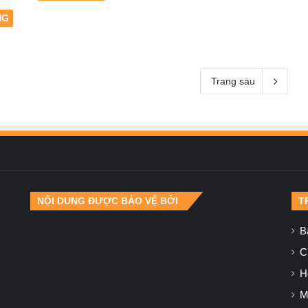
NG
Trang sau
NỘI DUNG ĐƯỢC BẢO VỆ BỞI
T
B
Ch
H
M