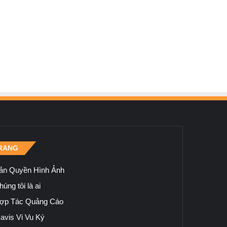
RANG
ản Quyền Hình Ảnh
úng tôi là ai
ợp Tác Quảng Cáo
avis Vi Vu Ký