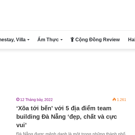
stay, Villa
Ẩm Thực
Cộng Đồng Review
Ha
12 Tháng bảy, 2022
1.261
‘Xõa tới bến’ với 5 địa điểm team
building Đà Nẵng ‘đẹp, chất và cực
vui’
Đà Nẵng được mệnh danh là một trong những thành phố