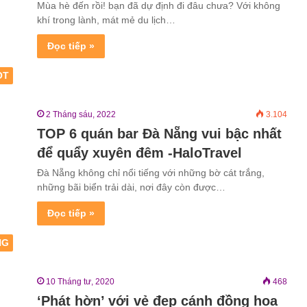
Mùa hè đến rồi! bạn đã dự định đi đâu chưa? Với không
khí trong lành, mát mẻ du lịch…
Đọc tiếp »
OT
2 Tháng sáu, 2022
3.104
TOP 6 quán bar Đà Nẵng vui bậc nhất
để quẩy xuyên đêm -HaloTravel
Đà Nẵng không chỉ nổi tiếng với những bờ cát trắng,
những bãi biển trải dài, nơi đây còn được…
Đọc tiếp »
NG
10 Tháng tư, 2020
468
‘Phát hờn’ với vẻ đẹp cánh đồng hoa