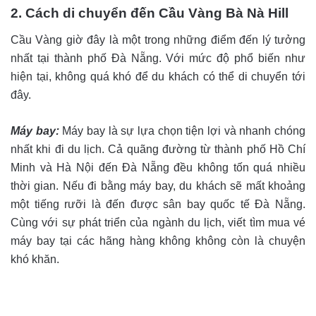
2. Cách di chuyển đến Cầu Vàng Bà Nà Hill
Cầu Vàng giờ đây là một trong những điểm đến lý tưởng
nhất tại thành phố Đà Nẵng. Với mức độ phổ biến như
hiện tại, không quá khó để du khách có thể di chuyển tới
đây.
Máy bay:
Máy bay là sự lựa chọn tiện lợi và nhanh chóng
nhất khi đi du lịch. Cả quãng đường từ thành phố Hồ Chí
Minh và Hà Nội đến Đà Nẵng đều không tốn quá nhiều
thời gian. Nếu đi bằng máy bay, du khách sẽ mất khoảng
một tiếng rưỡi là đến được sân bay quốc tế Đà Nẵng.
Cùng với sự phát triển của ngành du lịch, viết tìm mua vé
máy bay tại các hãng hàng không không còn là chuyện
khó khăn.