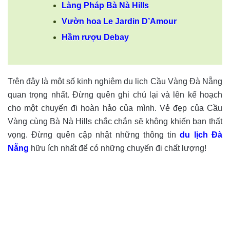
Làng Pháp Bà Nà Hills
Vườn hoa Le Jardin D’Amour
Hầm rượu Debay
Trên đây là một số kinh nghiệm du lịch Cầu Vàng Đà Nẵng
quan trọng nhất. Đừng quên ghi chú lại và lên kế hoạch
cho một chuyến đi hoàn hảo của mình. Vẻ đẹp của Cầu
Vàng cùng Bà Nà Hills chắc chắn sẽ không khiến bạn thất
vọng. Đừng quên cập nhật những thông tin
du lịch Đà
Nẵng
hữu ích nhất để có những chuyến đi chất lượng!