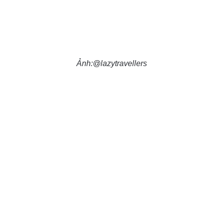
Ảnh:@lazytravellers