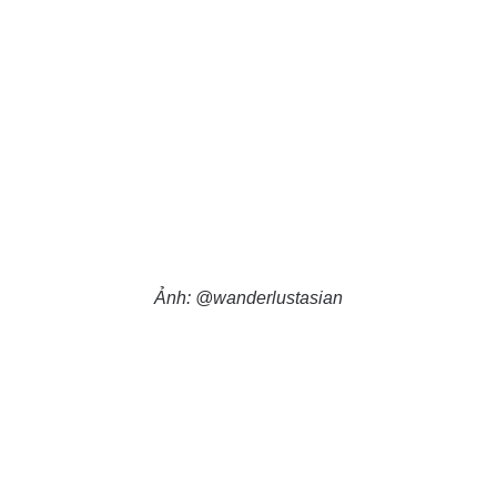
Ảnh: @wanderlustasian