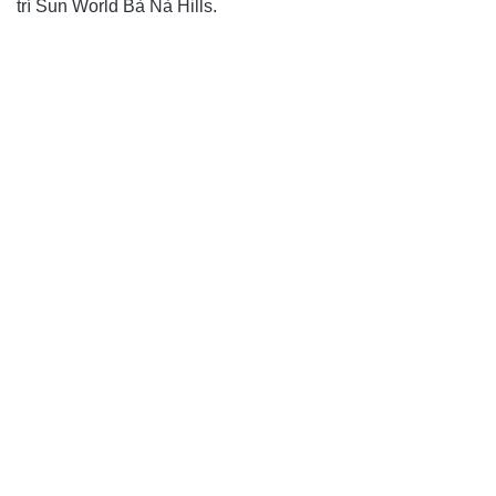
trí Sun World Bà Nà Hills.