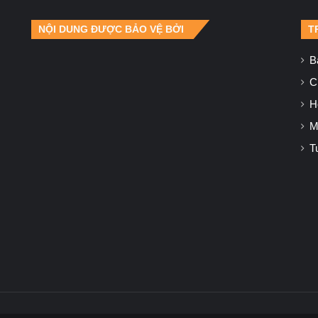
NỘI DUNG ĐƯỢC BẢO VỆ BỞI
T
B
Ch
H
M
T