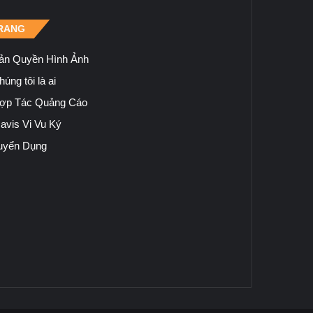
RANG
ản Quyền Hình Ảnh
úng tôi là ai
ợp Tác Quảng Cáo
avis Vi Vu Ký
uyển Dụng