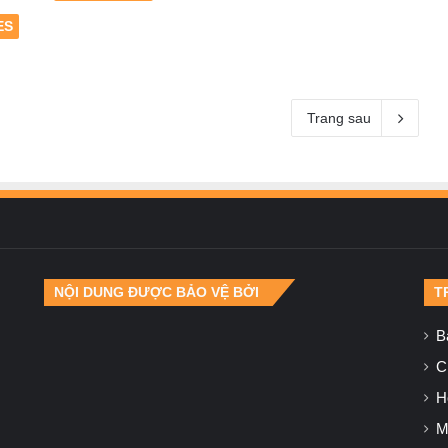
ES
Trang sau
NỘI DUNG ĐƯỢC BẢO VỆ BỞI
T
B
Ch
H
M