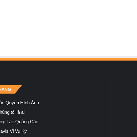
RANG
ản Quyền Hình Ảnh
úng tôi là ai
ợp Tác Quảng Cáo
avis Vi Vu Ký