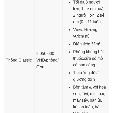
Tối đa 3 người
lớn, 1 trẻ em hoặc
2 người lớn, 2 trẻ
em (0 – 11 tuổi)
View: Hướng
vườn/ núi.
Diện tích: 33m²
Phòng không hút
2.050.000
thuốc,cửa sổ mở,
Phòng Classic
VNĐ/phòng/
có ban công.
đêm.
1 giường đôi/2
giường đơn
Bồn tắm & vòi hoa
sen, Tivi, mini bar,
máy sấy, bàn ủi,
két an toàn, bàn