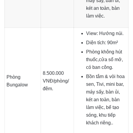
máy sấy, bàn ủi,
két an toàn, bàn
làm việc.
View: Hướng núi.
Diện tích: 90m²
Phòng không hút
thuốc,cửa sổ mở,
có ban công.
8.500.000
Bồn tắm & vòi hoa
Phòng
VNĐ/phòng/
sen, Tivi, mini bar,
Bungalow
đêm.
máy sấy, bàn ủi,
két an toàn, bàn
làm việc, bể tạo
sóng, khu tiếp
khách riêng..