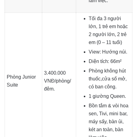
làm việc.
Tối đa 3 người
lớn, 1 trẻ em hoặc
2 người lớn, 2 trẻ
em (0 – 11 tuổi)
View: Hướng núi.
Diện tích: 66m²
Phòng không hút
3.400.000
Phòng Junior
thuốc,cửa sổ mở,
VNĐ/phòng/
Suite
có ban công.
đêm.
1 giường Queen.
Bồn tắm & vòi hoa
sen, Tivi, mini bar,
máy sấy, bàn ủi,
két an toàn, bàn