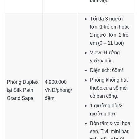
làm việc.
Tối đa 3 người
lớn, 1 trẻ em hoặc
2 người lớn, 2 trẻ
em (0 – 11 tuổi)
View: Hướng
vườn/ núi.
Diện tích: 65m²
Phòng không hút
Phòng Duplex
4.900.000
thuốc,cửa sổ mở,
tại Silk Path
VNĐ/phòng/
có ban công.
Grand Sapa
đêm.
1 giường đôi/2
giường đơn
Bồn tắm & vòi hoa
sen, Tivi, mini bar,