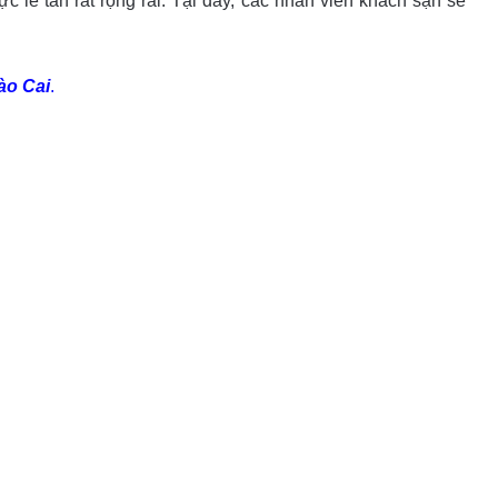
 lê tân rất rộng rãi. Tại đây, các nhân viên khách sạn sẽ
ào Cai
.