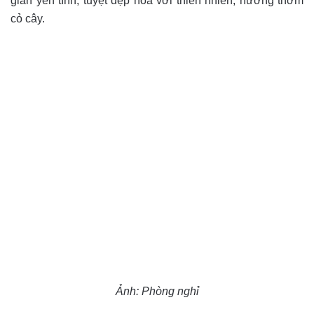
gian yên tĩnh, tuyệt đẹp hòa với thiên nhiên, hương thơm
cỏ cây.
Ảnh: Phòng nghỉ