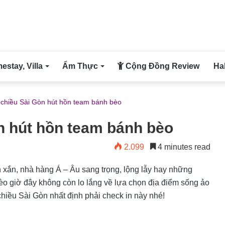
stay, Villa
Ẩm Thực
Cộng Đồng Review
Ha
 chiều Sài Gòn hút hồn team bánh bèo
n hút hồn team bánh bèo
2.099
4 minutes read
 xắn, nhà hàng Á – Âu sang trọng, lộng lẫy hay những
bèo giờ đây không còn lo lắng về lựa chọn địa điểm sống ảo
hiều Sài Gòn nhất định phải check in này nhé!