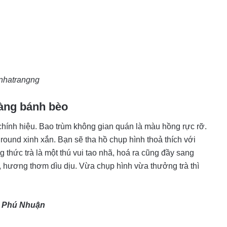
hatrangng
nàng bánh bèo
hính hiệu. Bao trùm không gian quán là màu hồng rực rỡ.
ground xinh xắn. Bạn sẽ tha hồ chụp hình thoả thích với
hức trà là một thú vui tao nhã, hoá ra cũng đầy sang
à, hương thơm dìu dịu. Vừa chụp hình vừa thưởng trà thì
n Phú Nhuận