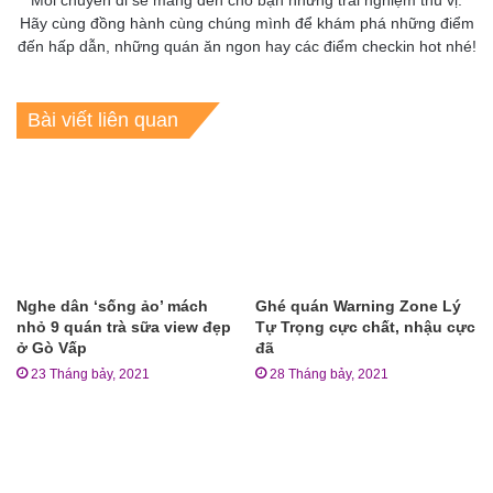
Mỗi chuyến đi sẽ mang đến cho bạn những trải nghiệm thú vị.
Hãy cùng đồng hành cùng chúng mình để khám phá những điểm
đến hấp dẫn, những quán ăn ngon hay các điểm checkin hot nhé!
Bài viết liên quan
Nghe dân ‘sống ảo’ mách
Ghé quán Warning Zone Lý
nhỏ 9 quán trà sữa view đẹp
Tự Trọng cực chất, nhậu cực
ở Gò Vấp
đã
23 Tháng bảy, 2021
28 Tháng bảy, 2021