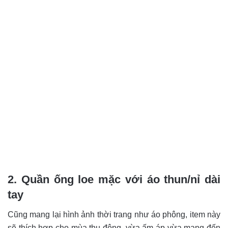
2. Quần ống loe mặc với áo thun/nỉ dài
tay
Cũng mang lại hình ảnh thời trang như áo phông, item này
sẽ thích hợp cho mùa thu đông, vừa ấm áp vừa mang đến