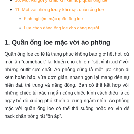
10. Một vài gợi ý khác khi kết hợp quần ống loe
11. Một vài những lưu ý khi mặc quần ống loe
Kinh nghiệm mặc quần ống loe
Lựa chọn dáng ống loe cho dáng người
1. Quần ống loe mặc với áo phông
Quần ống loe có lẽ là trang phục không bao giờ hết hot, cứ
mỗi lần “comeback” lại khiến cho chị em “sốt xình xịch” với
những outfit cực chất. Áo phông cũng là một lựa chọn đi
kèm hoàn hảo, vừa đơn giản, nhanh gọn lại mang đến sự
hiện đại, trẻ trung và năng động. Bạn có thể kết hợp với
những chiếc túi xách ngắn cùng chiếc kính cách điệu là có
ngay bộ đồ xuống phố khiến ai cũng ngắm nhìn. Áo phông
mặc với quần ống loe có thể thả suông hoặc sơ vin để
hack chân trông rất “ổn áp”.