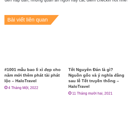
đến hấp dẫn, những quán ăn ngon hay các điểm checkin hot nhé!
Bài viết liên quan
#1001 mẫu bao lì xì đẹp cho
Tết Nguyên Đán là gì?
năm mới thêm phát tài phát
Nguồn gốc và ý nghĩa đằng
lộc – HaloTravel
sau lễ Tết truyền thống –
HaloTravel
4 Tháng Một, 2022
11 Tháng mười hai, 2021