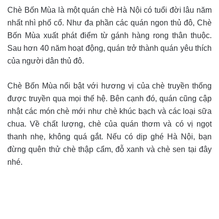
Chè Bốn Mùa là một quán chè Hà Nội có tuổi đời lâu năm
nhất nhì phố cổ. Như đa phần các quán ngon thủ đô, Chè
Bốn Mùa xuất phát điểm từ gánh hàng rong thân thuộc.
Sau hơn 40 năm hoạt động, quán trở thành quán yêu thích
của người dân thủ đô.
Chè Bốn Mùa nổi bật với hương vị của chè truyền thống
được truyền qua mọi thế hệ. Bên cạnh đó, quán cũng cập
nhật các món chè mới như chè khúc bạch và các loại sữa
chua. Về chất lượng, chè của quán thơm và có vị ngọt
thanh nhẹ, không quá gắt. Nếu có dịp ghé Hà Nội, bạn
đừng quên thử chè thập cẩm, đỗ xanh và chè sen tại đây
nhé.