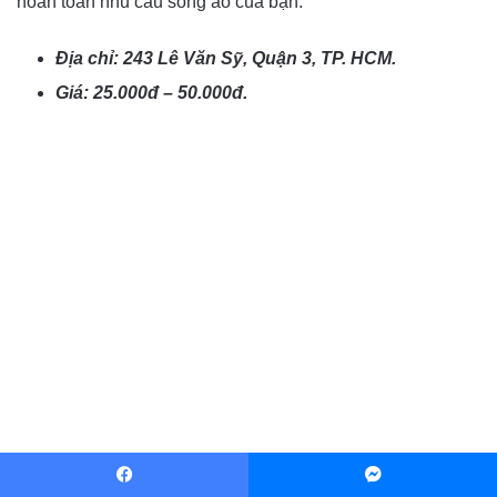
hoàn toàn nhu cầu sống ảo của bạn.
Địa chỉ: 243 Lê Văn Sỹ, Quận 3, TP. HCM.
Giá: 25.000đ – 50.000đ.
Facebook
Messenger