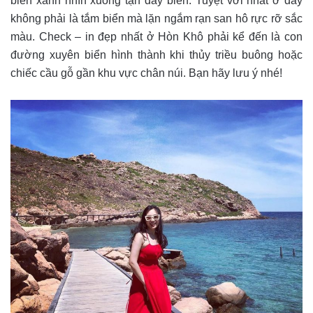
biển xanh nhìn xuống tận đáy biển. Tuyệt vời nhất ở đây
không phải là tắm biển mà lặn ngắm rạn san hô rực rỡ sắc
màu. Check – in đẹp nhất ở Hòn Khô phải kể đến là con
đường xuyên biển hình thành khi thủy triều buông hoặc
chiếc cầu gỗ gần khu vực chân núi. Bạn hãy lưu ý nhé!