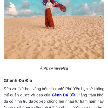
Ảnh: @ myyelsa
Ghềnh Đá Đĩa
Đến với “xứ hoa vàng trên cỏ xanh” Phú Yên bạn sẽ không
thể quên được vẻ đẹp của
Gềnh Đá Đĩa
. Hàng trăm khối
đá có hình trụ được xếp chồng lên nhau từ trăm năm nay.
Ngay cả thế giới cũng phải thán phục vẻ đẹp của tạo hóa