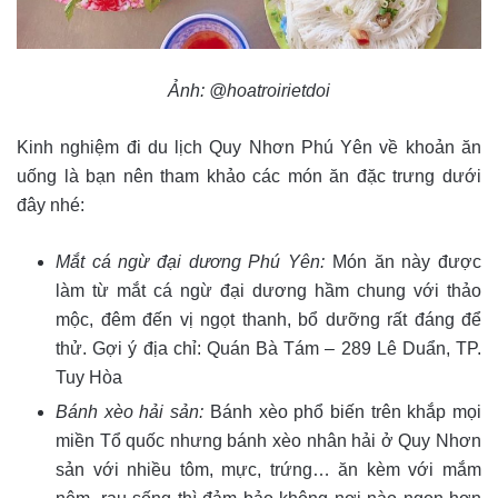
Ảnh: @hoatroirietdoi
Kinh nghiệm đi du lịch Quy Nhơn Phú Yên về khoản ăn
uống là bạn nên tham khảo các món ăn đặc trưng dưới
đây nhé:
Mắt cá ngừ đại dương Phú Yên:
Món ăn này được
làm từ mắt cá ngừ đại dương hầm chung với thảo
mộc, đêm đến vị ngọt thanh, bổ dưỡng rất đáng để
thử. Gợi ý địa chỉ: Quán Bà Tám – 289 Lê Duẩn, TP.
Tuy Hòa
Bánh xèo hải sản:
Bánh xèo phổ biến trên khắp mọi
miền Tổ quốc nhưng bánh xèo nhân hải ở Quy Nhơn
sản với nhiều tôm, mực, trứng… ăn kèm với mắm