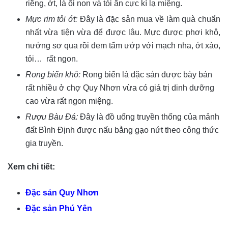
riềng, ớt, lá ổi non và tỏi ăn cực kì lạ miệng.
Mực rim tỏi ớt:
Đây là đặc sản mua về làm quà chuẩn
nhất vừa tiện vừa để được lâu. Mực được phơi khô,
nướng sơ qua rồi đem tẩm ướp với mạch nha, ớt xào,
tỏi… rất ngon.
Rong biển khô:
Rong biển là đặc sản được bày bán
rất nhiều ở chợ Quy Nhơn vừa có giá trị dinh dưỡng
cao vừa rất ngon miệng.
Rượu Bàu Đá:
Đây là đồ uống truyền thống của mảnh
đất Bình Định được nấu bằng gạo nứt theo công thức
gia truyền.
Xem chi tiết:
Đặc sản Quy Nhơn
Đặc sản Phú Yên