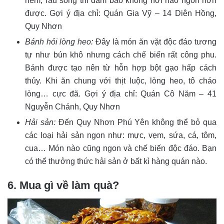
nêm, rau sống thì đảm bảo không nơi nào ngon hơn
được. Gợi ý địa chỉ: Quán Gia Vỹ – 14 Diên Hồng,
Quy Nhơn
Bánh hỏi lòng heo:
Đây là món ăn vặt độc đáo tương
tự như bún khô nhưng cách chế biến rất công phu.
Bánh được tạo nên từ hỗn hợp bột gạo hấp cách
thủy. Khi ăn chung với thịt luộc, lòng heo, tô cháo
lòng… cực đã. Gợi ý địa chỉ: Quán Cô Năm – 41
Nguyễn Chánh, Quy Nhơn
Hải sản:
Đến Quy Nhơn Phú Yên không thể bỏ qua
các loại hải sản ngon như: mực, vẹm, sứa, cá, tôm,
cua… Món nào cũng ngon và chế biến độc đáo. Bạn
có thể thưởng thức hải sản ở bất kì hàng quán nào.
6. Mua gì về làm quà?