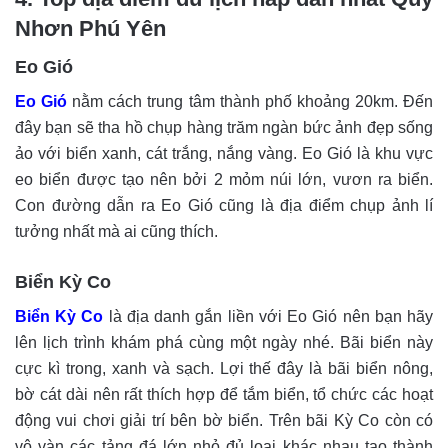
Nhơn Phú Yên
Eo Gió
Eo Gió
nằm cách trung tâm thành phố khoảng 20km. Đến
đây bạn sẽ tha hồ chụp hàng trăm ngàn bức ảnh đẹp sống
ảo với biển xanh, cát trắng, nắng vàng. Eo Gió là khu vực
eo biển được tạo nên bởi 2 mỏm núi lớn, vươn ra biển.
Con đường dẫn ra Eo Gió cũng là địa điểm chụp ảnh lí
tưởng nhất mà ai cũng thích.
Biển Kỳ Co
Biển Kỳ Co
là địa danh gắn liền với Eo Gió nên bạn hãy
lên lịch trình khám phá cùng một ngày nhé. Bãi biển này
cực kì trong, xanh và sạch. Lợi thế đây là bãi biển nông,
bờ cát dài nên rất thích hợp để tắm biển, tổ chức các hoạt
động vui chơi giải trí bên bờ biển. Trên bãi Kỳ Co còn có
vô vàn các tảng đá lớn nhỏ đủ loại khác nhau tạo thành