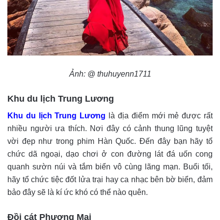
Ảnh: @ thuhuyenn1711
Khu du lịch Trung Lương
Khu du lịch Trung Lương
là địa điểm mới mẻ được rất
nhiều người ưa thích. Nơi đây có cảnh thung lũng tuyệt
vời đẹp như trong phim Hàn Quốc. Đến đây bạn hãy tổ
chức dã ngoại, dạo chơi ở con đường lát đá uốn cong
quanh sườn núi và tắm biển vô cùng lãng mạn. Buổi tối,
hãy tổ chức tiệc đốt lửa trại hay ca nhạc bên bờ biển, đảm
bảo đây sẽ là kí ức khó có thể nào quên.
Đồi cát Phương Mai