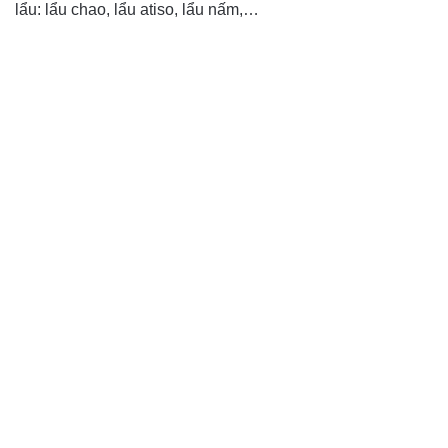
lẩu: lẩu chao, lẩu atiso, lẩu nấm,…