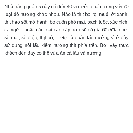
Nhà hàng quận 5 này có đến 40 vị nước chấm cùng với 70
loại đồ nướng khác nhau. Nào là thịt ba rọi muối ớt xanh,
thịt heo sốt mỡ hành, bò cuộn phô mai, bạch tuộc, xúc xích,
cá ngừ,.. hoặc các loại cao cấp hơn sẽ có giá 60k/đĩa như:
sò mai, sò điệp, thịt bò,… Gọi là quán lẩu nướng vì ở đây
sử dụng nồi lẩu kiêm nướng thịt phía trên. Bởi vậy thực
khách đến đây có thể vừa ăn cả lẩu và nướng.