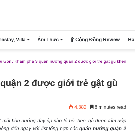
stay, Villa
Ẩm Thực
Cộng Đồng Review
Ha
ài Gòn
/
Khám phá 9 quán nướng quận 2 được giới trẻ gật gù khen
uận 2 được giới trẻ gật gù
4.382
8 minutes read
t một bàn nướng đầy ắp nào là bò, heo, gà được tẩm ướp
ông đến ngay với list tổng hợp các
quán nướng quận 2