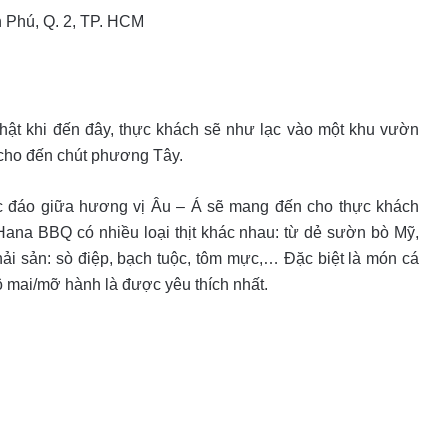
 Phú, Q. 2, TP. HCM
 thật khi đến đây, thực khách sẽ như lạc vào một khu vườn
cho đến chút phương Tây.
ộc đáo giữa hương vị Âu – Á sẽ mang đến cho thực khách
Hana BBQ có nhiều loại thịt khác nhau: từ dẻ sườn bò Mỹ,
hải sản: sò điệp, bạch tuộc, tôm mực,… Đặc biệt là món cá
mai/mỡ hành là được yêu thích nhất.