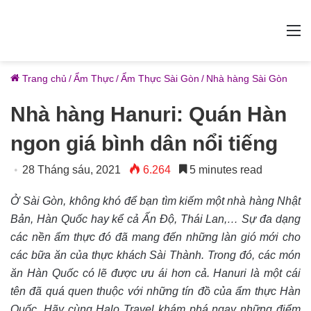
M
Trang chủ
/
Ẩm Thực
/
Ẩm Thực Sài Gòn
/
Nhà hàng Sài Gòn
Nhà hàng Hanuri: Quán Hàn
ngon giá bình dân nổi tiếng
28 Tháng sáu, 2021
6.264
5 minutes read
Ở Sài Gòn, không khó để bạn tìm kiếm một nhà hàng Nhật
Bản, Hàn Quốc hay kể cả Ấn Độ, Thái Lan,… Sự đa dạng
các nền ẩm thực đó đã mang đến những làn gió mới cho
các bữa ăn của thực khách Sài Thành. Trong đó, các món
ăn Hàn Quốc có lẽ được ưu ái hơn cả. Hanuri là một cái
tên đã quá quen thuộc với những tín đồ của ẩm thực Hàn
Quốc. Hãy cùng Halo Travel khám phá ngay những điểm