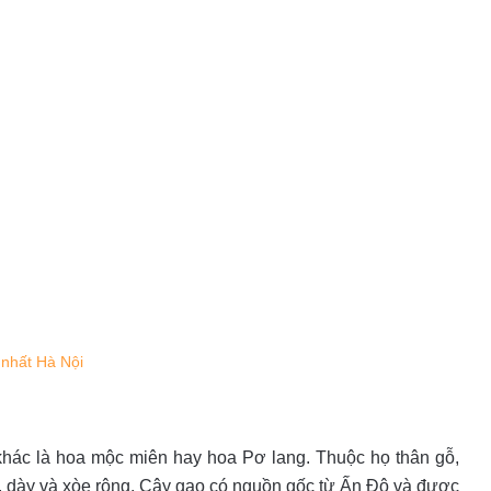
 nhất Hà Nội
khác là hoa mộc miên hay hoa Pơ lang. Thuộc họ thân gỗ,
, dày và xòe rộng. Cây gạo có nguồn gốc từ Ấn Độ và được