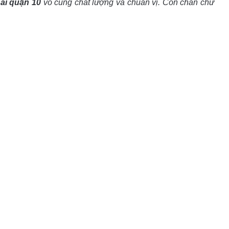
i quận 10
vô cùng chất lượng và chuẩn vị. Còn chần chừ