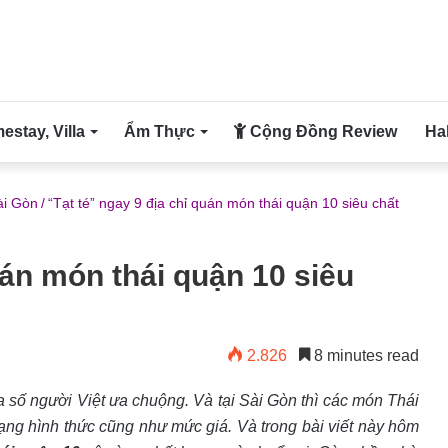
stay, Villa
Ẩm Thực
Cộng Đồng Review
Ha
ài Gòn
/
“Tạt té” ngay 9 địa chỉ quán món thái quận 10 siêu chất
uán món thái quận 10 siêu
2.826
8 minutes read
 số người Việt ưa chuộng. Và tại Sài Gòn thì các món Thái
ạng hình thức cũng như mức giá. Và trong bài viết này hôm