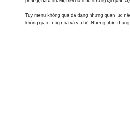
phải gọi là đỉnh. Một set nầm bò nướng tại quán c
Tuy menu không quá đa dạng nhưng quán lúc nào
không gian trong nhà và vỉa hè. Nhưng nhìn chung,