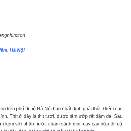
angnhimtron
iếm, Hà Nội
 trên phố đi bộ Hà Nội bạn nhất định phải thử. Điểm đặc
đỉnh. Thịt ở đây là thịt tươi, được tẩm ướp rất đậm đà. Sau
ấm kèm với phần nước chấm sánh mịn, cay cay nữa thì cứ