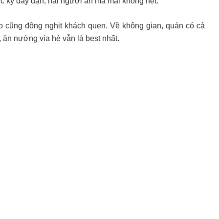
ực kỳ đầy đặn, hai người ăn mà mãi không hết.
 cũng đông nghịt khách quen. Về không gian, quán có cả
 ăn nướng vỉa hè vẫn là best nhất.