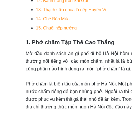
12. Bánh tráng trộn Sài Gòn
13. Thạch sữa chua lá nếp Huyền Vi
14. Chè Bốn Mùa
15. Chuối nếp nướng
1.
Phở c
hấm Tập Thể Cao Thắng
Mở đầu danh sách ăn gì phố đi bộ Hà Nội hôm
thường nổi tiếng với các món chấm, nhất là là 
cũng phần nào hình dung ra món “phở chấm” là gì.
Phở chấm là biến tấu của món phở Hà Nội. Một 
nước chấm riêng để bạn nhúng phở. Ngoài ra thì cò
được phục vụ kèm thịt gà thái nhỏ để ăn kèm. Tr
địa chỉ thưởng thức món ngon Hà Nội độc đáo này 