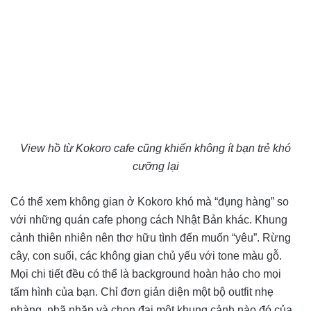
View hồ từ Kokoro cafe cũng khiến không ít bạn trẻ khó
cưỡng lại
Có thể xem không gian ở Kokoro khó mà “đụng hàng” so
với những quán cafe phong cách Nhật Bản khác. Khung
cảnh thiên nhiên nên thơ hữu tình đến muốn “yêu”. Rừng
cây, con suối, các không gian chủ yếu với tone màu gỗ.
Mọi chi tiết đều có thể là background hoàn hảo cho mọi
tấm hình của bạn. Chỉ đơn giản diện một bộ outfit nhẹ
nhàng, nhã nhặn và chọn đại một khung cảnh nào đó của