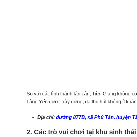
So với các tỉnh thành lân cận, Tiền Giang không có n
Làng Yến được xây dưng, đã thu hút không ít khác
Địa chỉ:
đường 877B, xã Phú Tân, huyện Tâ
2. Các trò vui chơi tại khu sinh thá