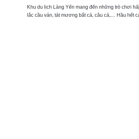
Khu du lịch Làng Yến mang đến những trò chơi hấ
lắc cầu ván, tát mương bắt cá, câu cá,… Hầu hết c