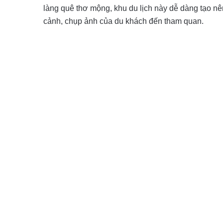
làng quê thơ mộng, khu du lịch này dễ dàng tạo 
cảnh, chụp ảnh của du khách đến tham quan.