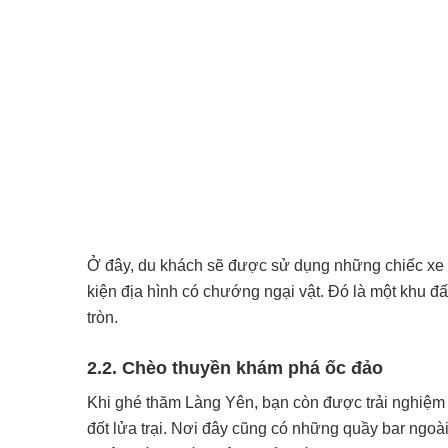
Ở đây, du khách sẽ được sử dụng những chiếc xe đị
kiện địa hình có chướng ngại vật. Đó là một khu đất
tròn.
2.2. Chèo thuyền khám phá ốc đảo
Khi ghé thăm Làng Yên, bạn còn được trải nghiệm 
đốt lửa trại. Nơi đây cũng có những quầy bar ngoài