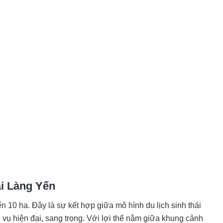
hái Làng Yến
 10 ha. Đây là sự kết hợp giữa mô hình du lịch sinh thái
vụ hiện đại, sang trọng. Với lợi thế nằm giữa khung cảnh