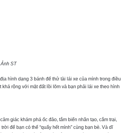
Ảnh ST
a hình dạng 3 bánh để thử tài lái xe của mình trong điều
 khá rộng với mặt đất lồi lõm và bạn phải lái xe theo hình
cảm giác khám phá ốc đảo, tắm biển nhân tạo, cắm trại,
 trời để bạn có thể “quẩy hết mình” cùng bạn bè. Và dĩ