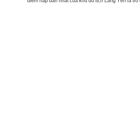
điểm hấp dẫn nhất của khu du lịch Làng Yến là trò l