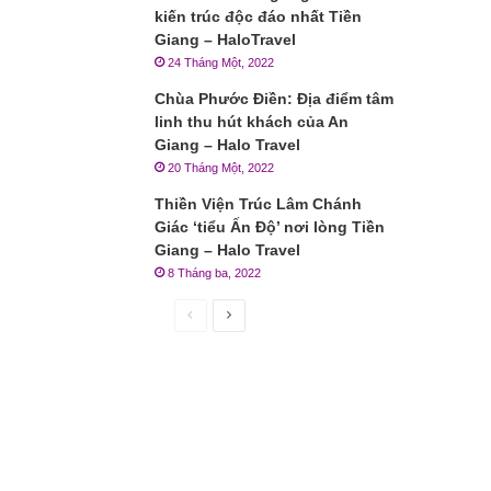
kiến trúc độc đáo nhất Tiền
Giang – HaloTravel
24 Tháng Một, 2022
Chùa Phước Điền: Địa điểm tâm
linh thu hút khách của An
Giang – Halo Travel
20 Tháng Một, 2022
Thiền Viện Trúc Lâm Chánh
Giác ‘tiểu Ấn Độ’ nơi lòng Tiền
Giang – Halo Travel
8 Tháng ba, 2022
Trang
Trang
trước
sau