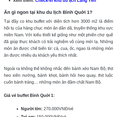
Xem thêm:
Check-in khu du lịch Làng Yến
Ăn gì ngon tại khu du lịch Bình Quới 1?
Tại đây co khu buffet với diện tích hơn 3000 m2 là điểm
hội tụ của hàng chục món ăn dân dã, truyền thống khu vực
miền Nam. Với kiểu thiết kế giống như một phiên chợ quê
đã giúp thực khách có trải nghiệm vô cùng mới lạ. Những
món ăn được chế biến từ: cá, cua, ốc, ngao là những món
ăn được nhiều du khách yêu thích nhất.
Ngoài ra không thể không nhắc đến bánh xèo Nam Bộ, thịt
heo xiên nướng, bánh khọt, bánh hỏi heo quay, thịt luộc
cuốn bánh tráng… những món ăn đậm chất Nam Bộ.
Giá vé buffet Bình Quới 1:
Người lớn:
270.000VNĐ/vé
Trẻ em:
150.000VNĐ/vé.