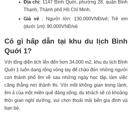
Địa chỉ:
1147 Bình Quới, phường 28, quận Bình
Thạnh, Thành phố Hồ Chí Minh.
Giá vé
: Người lớn: 130.000VNĐ/vé; Trẻ em
(dưới 1m): 90.000VNĐ/vé
Có gì hấp dẫn tại k
hu du lịch Bình
Quới 1?
Với tổng diện tích lên đến hơn 34.000 m2, khu du lịch Bình
Quới 1 luôn dang rộng vòng tay để chào đón những người
con thành phố tìm về sau những ngày học tập, làm việc
căng thẳng nơi thành thị. Với một không gian trong lành,
êm ả của một miền quê đáng sống, du khách sẽ có khoảng
thời gian nghỉ dưỡng, vui chơi thoải mái bên gia đình và
bạn bè.