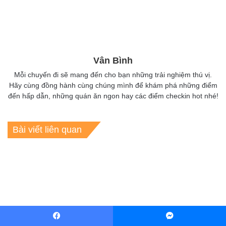
Vân Bình
Mỗi chuyến đi sẽ mang đến cho bạn những trải nghiệm thú vị.
Hãy cùng đồng hành cùng chúng mình để khám phá những điểm
đến hấp dẫn, những quán ăn ngon hay các điểm checkin hot nhé!
Bài viết liên quan
#6 Quán trà chiều Sài Gòn
Review 6 nhà hàng lẩu băng
hút hồn team bánh bèo
chuyền TPHCM nhiều món
Facebook
Messenger