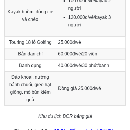
100.000đ/vé/kayak 2
người
Kayak buồm, động cơ
120.000đ/vé/kayak 3
và chèo
người
Touring 18 lỗ Golfing
25.000đ/vé
Bắn đạn chì
60.000đ/vé/20 viên
Banh đụng
40.000đ/vé/30 phút/banh
Đào khoai, nướng
bánh chuối, gieo hạt
Đồng giá 25.000đ/vé
giống, mò bùn kiếm
quà
Khu du lịch BCR bảng giá