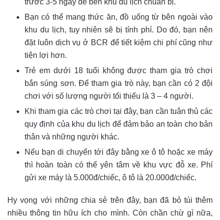
trước 3-5 ngày để bên khu du lịch chuẩn bị.
Bạn có thể mang thức ăn, đồ uống từ bên ngoài vào
khu du lịch, tuy nhiên sẽ bị tính phí. Do đó, bạn nên
đặt luôn dịch vụ ở BCR để tiết kiệm chi phí cũng như
tiện lợi hơn.
Trẻ em dưới 18 tuổi không được tham gia trò chơi
bắn súng sơn. Để tham gia trò này, bạn cần có 2 đội
chơi với số lượng người tối thiểu là 3 – 4 người.
Khi tham gia các trò chơi tại đây, bạn cần tuân thủ các
quy định của khu du lịch để đảm bảo an toàn cho bản
thân và những người khác.
Nếu bạn di chuyển tới đây bằng xe ô tô hoặc xe máy
thì hoàn toàn có thể yên tâm về khu vực đỗ xe. Phí
gửi xe máy là 5.000đ/chiếc, ô tô là 20.000đ/chiếc.
Hy vọng với những chia sẻ trên đây, bạn đã bỏ túi thêm
nhiều thông tin hữu ích cho mình. Còn chần chừ gì nữa,