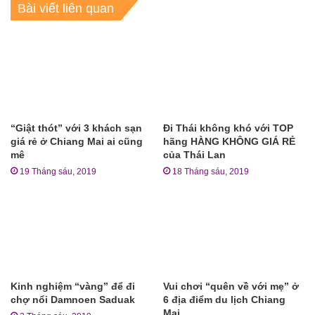
Bài viết liên quan
“Giật thót” với 3 khách sạn
Đi Thái không khó với TOP
giá rẻ ở Chiang Mai ai cũng
hãng HÀNG KHÔNG GIÁ RẺ
mê
của Thái Lan
19 Tháng sáu, 2019
18 Tháng sáu, 2019
Kinh nghiệm “vàng” để đi
Vui chơi “quên về với mẹ” ở
chợ nổi Damnoen Saduak
6 địa điểm du lịch Chiang
Mai