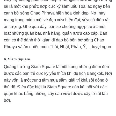
lại là một khu phức hợp cực kỳ sầm uất. Tọa lạc ngay bên
cạnh bờ sông Chao Phraya hiền hòa xinh đẹp. Nơi này
mang trong mình một vẻ đẹp vừa hiện đại, vừa cổ điển rất
ấn tượng. Ghé qua đây, bạn sẽ choáng ngợp trước một
loạt những quán bar, nhà hàng, quán rượu cao cấp. Bạn
còn có thể dành thời gian đi dạo bộ bên bờ sông Chao
Phraya và ăn nhiều món Thái, Nhật, Pháp, Ý,… tuyệt ngon.
6. Siam Square
Quãng trường Siam Square là một trong những điểm đến
được các bạn trẻ cực kỳ yêu thích khi du lịch Bangkok. Nơi
này vốn là một trung tâm mua sắm, giải trí khá sôi động ở
thủ đô. Điều đặc biệt là Siam Square còn kết nối với các
quận khác bằng những cây cầu vượt được xây từ rất lâu
đời.