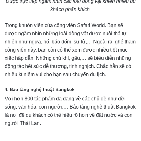
Được trực tiếp ngắm nhìn các loài động vật khiến nhiều du
khách phấn khích
Trong khuôn viên của công viên Safari World. Bạn sẽ
được ngắm nhìn những loài động vật được nuôi thả tự
nhiên như ngựa, hổ, báo đốm, sư tử,… Ngoài ra, ghé thăm
công viên này, bạn còn có thể xem được nhiều tiết mục
xiếc hấp dẫn. Những chú khỉ, gấu,… sẽ biểu diễn những
động tác hết sức dễ thương, tinh nghịch. Chắc hẳn sẽ có
nhiều kỉ niệm vui cho bạn sau chuyến du lịch.
4. Bảo tàng nghệ thuật Bangkok
Vơi hơn 800 tác phẩm đa dạng về các chủ đề như đời
sống, văn hóa, con người,… Bảo tàng nghệ thuật Bangkok
là nơi để du khách có thể hiểu rõ hơn về đất nước và con
người Thái Lan.