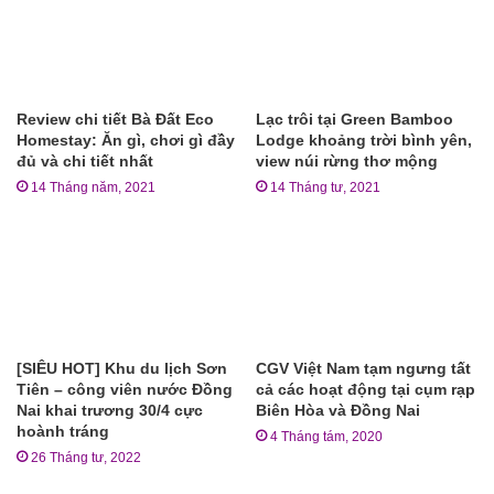
Review chi tiết Bà Đất Eco
Lạc trôi tại Green Bamboo
Homestay: Ăn gì, chơi gì đầy
Lodge khoảng trời bình yên,
đủ và chi tiết nhất
view núi rừng thơ mộng
14 Tháng năm, 2021
14 Tháng tư, 2021
[SIÊU HOT] Khu du lịch Sơn
CGV Việt Nam tạm ngưng tất
Tiên – công viên nước Đồng
cả các hoạt động tại cụm rạp
Nai khai trương 30/4 cực
Biên Hòa và Đồng Nai
hoành tráng
4 Tháng tám, 2020
26 Tháng tư, 2022